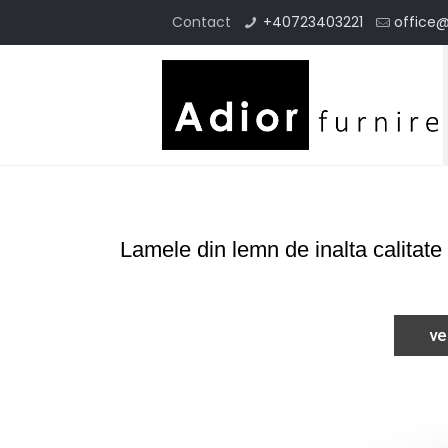
Contact
+40723403221
office@
Lamele din lemn de inalta calitate
ve