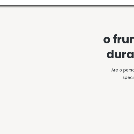
o fru
dura
Are o pers
speci