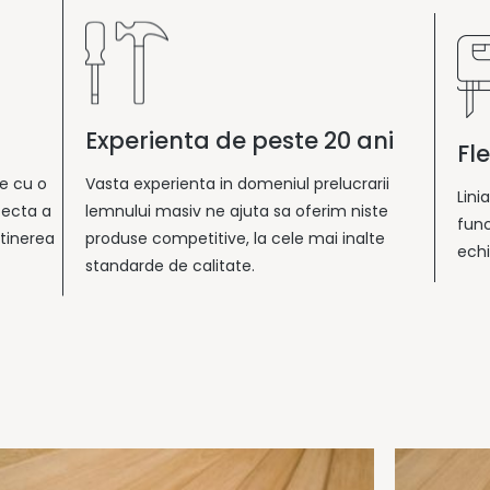
Experienta de peste 20 ani
Fl
e cu o
Vasta experienta in domeniul prelucrarii
Lini
fecta a
lemnului masiv ne ajuta sa oferim niste
func
ntinerea
produse competitive, la cele mai inalte
ech
standarde de calitate.